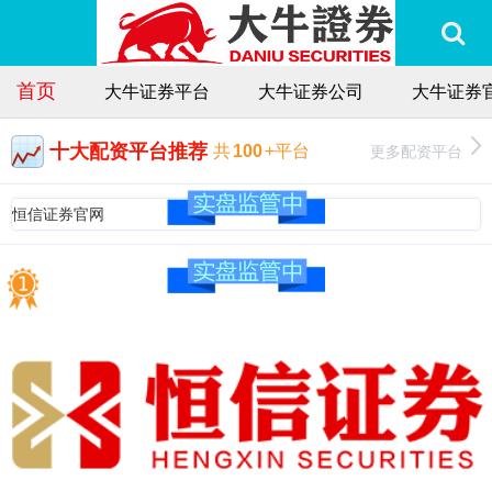
首页
大牛证券平台
大牛证券公司
大牛证券
十大配资平台推荐
更多配资平台
共
100
+平台
恒信证券官网