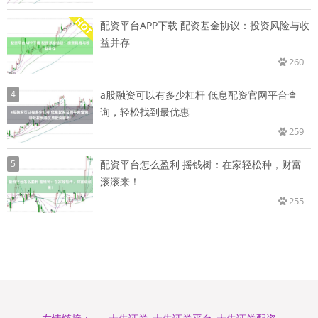
配资平台APP下载 配资基金协议：投资风险与收
益并存
260
4
a股融资可以有多少杠杆 低息配资官网平台查
询，轻松找到最优惠
259
5
配资平台怎么盈利 摇钱树：在家轻松种，财富
滚滚来！
255