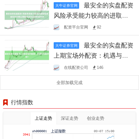
最安全的实盘配资
大牛证券官网
风险承受能力较高的进取型
资金在在行情以局部亮点为
配资平台官网
92
主的阶段中中
最安全的实盘配资
大牛证券官网
上期宝场外配资：机遇与风
险并存？
在线配资公司
146
全部加载完成
行情指数
上证走势
深证走势
创业走势