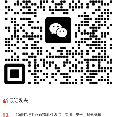
最近发表
01
10倍杠杆平台 配资软件盘点：实用、安全、稳健选择