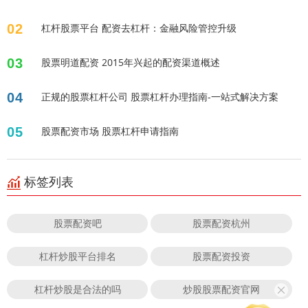
02
杠杆股票平台 配资去杠杆：金融风险管控升级
03
股票明道配资 2015年兴起的配资渠道概述
04
正规的股票杠杆公司 股票杠杆办理指南-一站式解决方案
05
股票配资市场 股票杠杆申请指南
标签列表
股票配资吧
股票配资杭州
杠杆炒股平台排名
股票配资投资
杠杆炒股是合法的吗
炒股股票配资官网