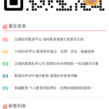
最近发表
01
正规杠杆配资平台 场外配资抽逃引发股市大跌
02
10倍杠杆平台 配资软件盘点：实用、安全、稳健选择
03
正规的股票杠杆公司 股票杠杆办理指南-一站式解决方案
04
配资杠杆APP 杨方配资-股票杠杆投资详解
05
权威配资 个人配资贷款押证，信用好就能轻松获得！
标签列表