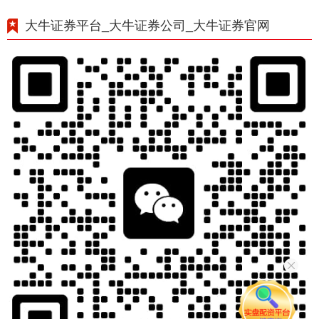
大牛证券平台_大牛证券公司_大牛证券官网