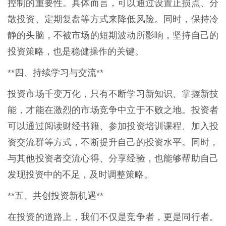
控制的重要性。具体而言，可以通过设置止损点、分
散投资、定期复盘等方式来降低风险。同时，保持冷
静的头脑，不被市场的短期波动所影响，坚持自己的
投资策略，也是稳健操作的关键。
**四、持续学习与交流**
投资市场千变万化，只有不断学习新知识、掌握新技
能，才能在激烈的市场竞争中立于不败之地。投资者
可以通过阅读财经书籍、参加投资培训课程、加入投
资交流群等方式，不断提升自己的投资水平。同时，
与其他投资者交流心得、分享经验，也能够帮助自己
发现投资中的不足，及时调整策略。
**五、共创投资新机遇**
在投资的道路上，我们不仅是竞争者，更是同行者。