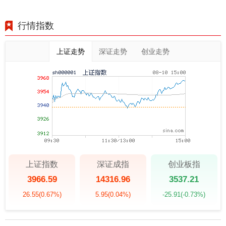
行情指数
上证走势
深证走势
创业走势
上证指数
深证成指
创业板指
3966.59
14316.96
3537.21
26.55
(0.67%)
5.95
(0.04%)
-25.91
(-0.73%)