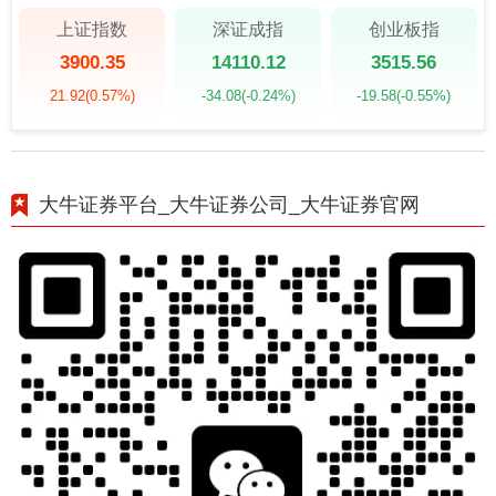
上证指数
深证成指
创业板指
3900.35
14110.12
3515.56
21.92
(0.57%)
-34.08
(-0.24%)
-19.58
(-0.55%)
大牛证券平台_大牛证券公司_大牛证券官网