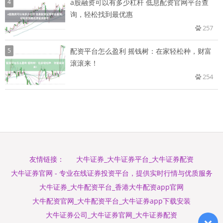
4
a股融资可以有多少杠杆 低息配资官网平台查
询，轻松找到最优惠
257
5
配资平台怎么盈利 摇钱树：在家轻松种，财富
滚滚来！
254
大牛证券_大牛证券平台_大牛证券配资
友情链接：
大牛证券官网 - 专业在线证券投资平台，提供实时行情与优质服务
大牛证券_大牛配资平台_香港大牛配资app官网
大牛配资官网_大牛配资平台_大牛证券app下载安装
大牛证券公司_大牛证券官网_大牛证券配资