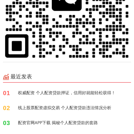
最近发表
01
权威配资 个人配资贷款押证，信用好就能轻松获得！
02
线上股票配资虚拟交易 个人配资贷款违法情况分析
03
配资官网APP下载 揭秘个人配资贷款的套路