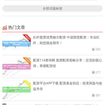
全部话题标签
热门文章
杠杆股票优秀杨方配资 中源期货配资：专业杠
杆，助您掘金期市！
295
配资114查询网 股票配资策略分享：交流炒股心
得，掌握配资技
277
配资平台APP下载 配资基金协议：投资风险与收
益并存
261