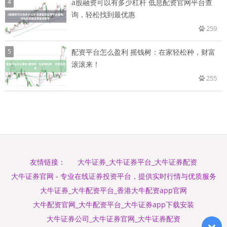
4
a股融资可以有多少杠杆 低息配资官网平台查
询，轻松找到最优惠
259
5
配资平台怎么盈利 摇钱树：在家轻松种，财富
滚滚来！
255
大牛证券_大牛证券平台_大牛证券配资
友情链接：
大牛证券官网 - 专业在线证券投资平台，提供实时行情与优质服务
大牛证券_大牛配资平台_香港大牛配资app官网
大牛配资官网_大牛配资平台_大牛证券app下载安装
大牛证券公司_大牛证券官网_大牛证券配资