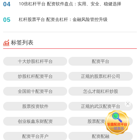
04
10倍杠杆平台 配资软件盘点：实用、安全、稳健选择
05
杠杆股票平台 配资去杠杆：金融风险管控升级
标签列表
十大炒股杠杆平台
配资平台
炒股杠杆配资平台
正规的股票杠杆公司
全国前十配资平台
怎么才能杠杆炒股
股票投资软件
正规的武汉配资平台
创业板鑫东财配资
股票配资停牌
配资平台开户
配资配融