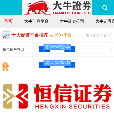
首页
大牛证券平台
大牛证券公司
大牛证券
十大配资平台推荐
更多配资平台
共
100
+平台
恒信证券官网