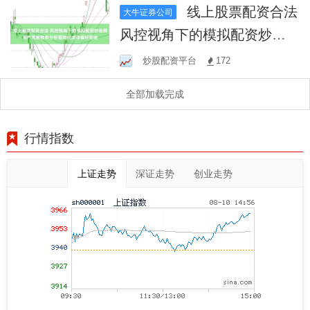
线上股票配资合法
大牛证券公司
风控视角下的模拟配资炒股
跨资产风险链条分析面向低
炒股配资平台
172
波动偏好资金
全部加载完成
行情指数
上证走势
深证走势
创业走势