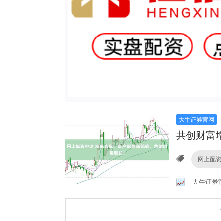
大牛证券官网
共创财富
网上配
大牛证券