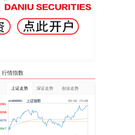
行情指数
上证走势
深证走势
创业走势