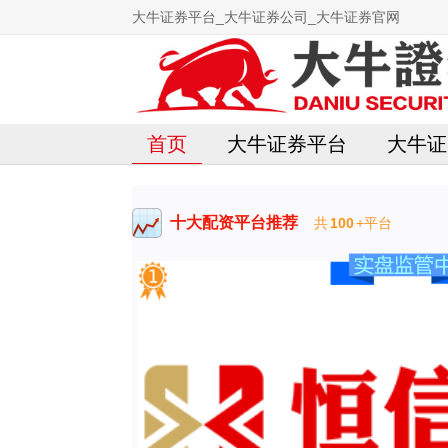
大牛证券平台_大牛证券公司_大牛证券官网
首页
大牛证券平台
大牛证
十大配资平台推荐
共
100
+平台