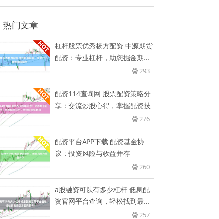
热门文章
杠杆股票优秀杨方配资 中源期货
配资：专业杠杆，助您掘金期
市！
293
配资114查询网 股票配资策略分
享：交流炒股心得，掌握配资技
276
配资平台APP下载 配资基金协
议：投资风险与收益并存
260
a股融资可以有多少杠杆 低息配
资官网平台查询，轻松找到最优
惠
257