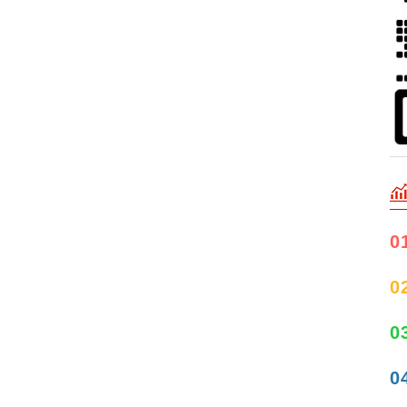
0
0
0
0