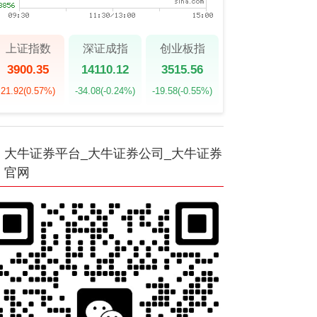
上证指数
深证成指
创业板指
3900.35
14110.12
3515.56
21.92
(0.57%)
-34.08
(-0.24%)
-19.58
(-0.55%)
大牛证券平台_大牛证券公司_大牛证券
官网