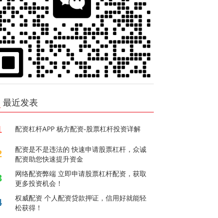
最近发表
1
配资杠杆APP 杨方配资-股票杠杆投资详解
配资是不是违法的 快速申请股票杠杆，众诚
2
配资助您快速提升资金
网络配资弊端 立即申请股票杠杆配资，获取
3
更多投资机会！
权威配资 个人配资贷款押证，信用好就能轻
4
松获得！