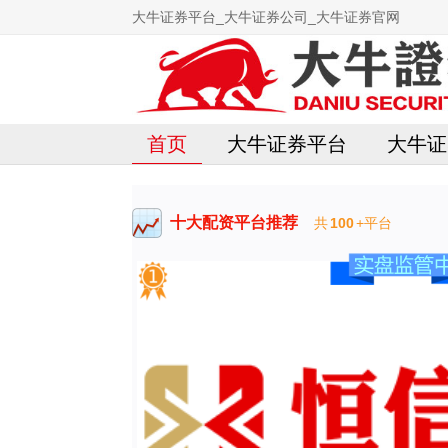
大牛证券平台_大牛证券公司_大牛证券官网
首页
大牛证券平台
大牛证
十大配资平台推荐
共
100
+平台