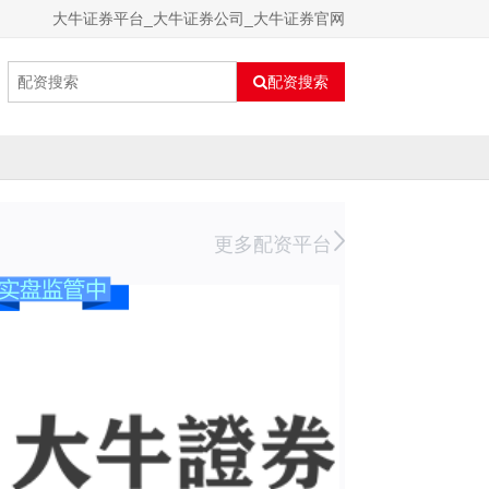
大牛证券平台_大牛证券公司_大牛证券官网
配资搜索
更多配资平台