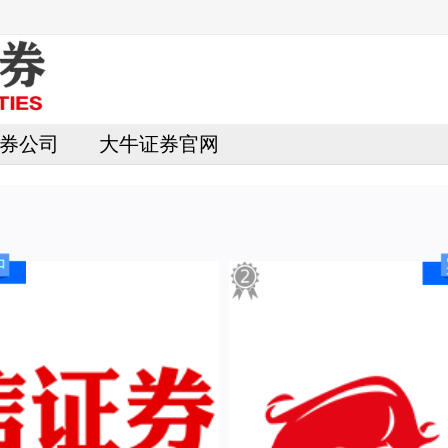
券公司
大牛证券官网