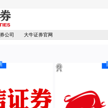
券公司
大牛证券官网