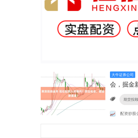
大牛证券公司
会，掘金
期货投
配资炒股