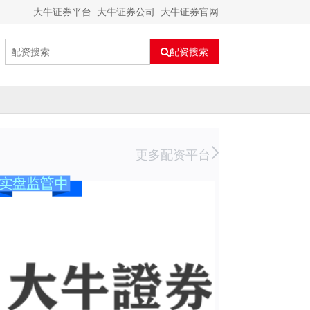
大牛证券平台_大牛证券公司_大牛证券官网
配资搜索
更多配资平台