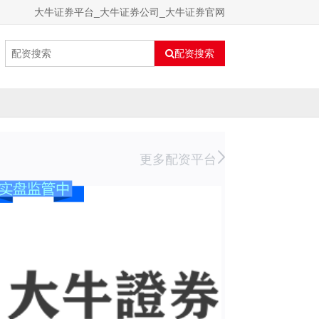
大牛证券平台_大牛证券公司_大牛证券官网
配资搜索
更多配资平台