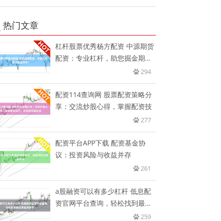
热门文章
杠杆股票优秀杨方配资 中源期货
配资：专业杠杆，助您掘金期
市！
294
配资114查询网 股票配资策略分
享：交流炒股心得，掌握配资技
277
配资平台APP下载 配资基金协
议：投资风险与收益并存
261
a股融资可以有多少杠杆 低息配
资官网平台查询，轻松找到最优
惠
259