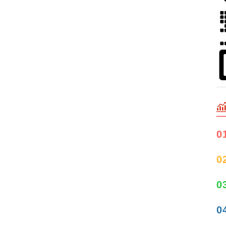
0
0
0
0