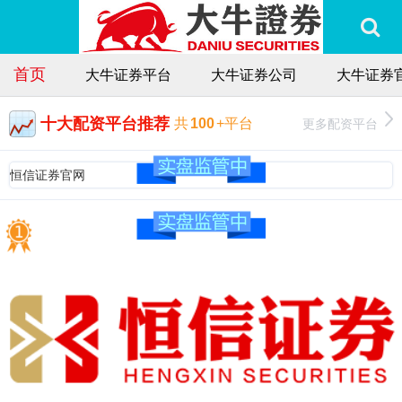
首页
大牛证券平台
大牛证券公司
大牛证券
十大配资平台推荐
更多配资平台
共
100
+平台
恒信证券官网