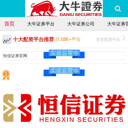
首页
大牛证券平台
大牛证券公司
大牛证券
十大配资平台推荐
更多配资平台
共
100
+平台
恒信证券官网