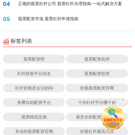
04
正规的股票杠杆公司 股票杠杆办理指南-一站式解决方案
05
股票配资市场 股票杠杆申请指南
标签列表
股票配资吧
股票配资杭州
杠杆炒股平台排名
股票配资投资
杠杆炒股是合法的吗
炒股股票配资官网
免费自助配资平台
十倍杠杆平台哪个好
股票模拟交易
最安全的配资炒股平台
专业的股票配资官网
炒股杠杆最高几倍