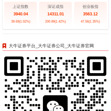
上证指数
深证成指
创业板指
3940.04
14311.01
3563.12
39.69
(1.02%)
200.89
(1.42%)
47.56
(1.35%)
大牛证券平台_大牛证券公司_大牛证券官网