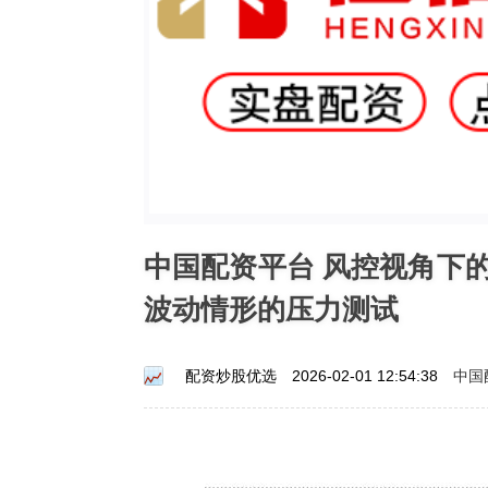
中国配资平台 风控视角下
波动情形的压力测试
中国
配资炒股优选
2026-02-01 12:54:38