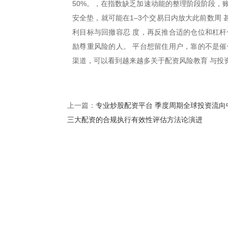
50%。，在指数缺乏加速动能的整理阶段阶段，
安全垫，就可能在1–3个交易日内放大此前数周
利目标与回撤容忍 度，再反推合适的仓位和杠杆
励尊重风险的人。 平台想留住用户，靠的不是催
渠道，可以看到越来越多关于配资风险教育 与投
专业炒股配资平台 季度周期全球投资流向
上一篇：
三大配资的合规执行有效性评估方法论演进