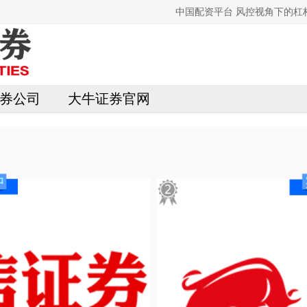
中国配资平台 风控视角下的
券公司
大牛证券官网