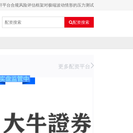
杠杆平台合规风险评估框架对极端波动情形的压力测试
配资搜索
更多配资平台