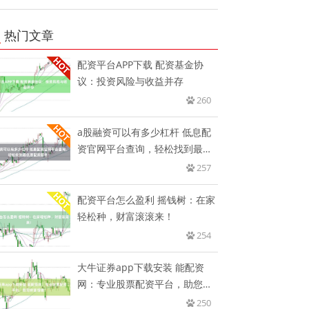
热门文章
配资平台APP下载 配资基金协
议：投资风险与收益并存
260
a股融资可以有多少杠杆 低息配
资官网平台查询，轻松找到最优
惠
257
配资平台怎么盈利 摇钱树：在家
轻松种，财富滚滚来！
254
大牛证券app下载安装 能配资
网：专业股票配资平台，助您财
富
250