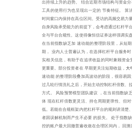
出持续上升的趋势。 结合近期市场结构与资金分
工具的使用行为也呈现出一定的 节奏特征。 算
时间窗口内保持在高位区间。受访的高频交易力量
自身风险承受能力的前提下，会考虑通过杠杆平台
全与平台合规性。这使得像恒信证券这样强调实盘
在当前指数缺乏加 速动能的整理阶段里，从短
期， 业内人士普遍认为，在选择杠杆平台服务时
实相关信息，有助于在追求收益的同时兼顾资金安
大
更重要。部分投资者在 早期更关注短期收益，
速动能 的整理阶段叠加高波动的阶段，很容易因
过几轮行情洗礼之后，开始主动控制杠杆倍数、拉
方式。 风险预警模型团队建议 ，在当前指数缺
体 现在杠杆倍数更灵活、持仓周期更弹性、但对
低。若能在合规框架内把杠杆平台的规则讲清楚、
者因误解机制而产生不必要 的损失。 处于指数
控的账户最大回撤普遍收敛在合理区间内， 回溯