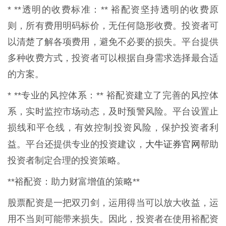
* **透明的收费标准：** 裕配资坚持透明的收费原
则，所有费用明码标价，无任何隐形收费。投资者可
以清楚了解各项费用，避免不必要的损失。平台提供
多种收费方式，投资者可以根据自身需求选择最合适
的方案。
* **专业的风控体系：** 裕配资建立了完善的风控体
系，实时监控市场动态，及时预警风险。平台设置止
损线和平仓线，有效控制投资风险，保护投资者利
大牛证券官网
益。平台还提供专业的投资建议，
帮助
投资者制定合理的投资策略。
**裕配资：助力财富增值的策略**
股票配资是一把双刃剑，运用得当可以放大收益，运
用不当则可能带来损失。因此，投资者在使用裕配资