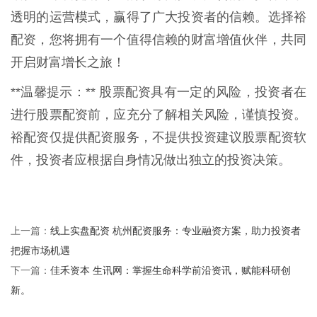
透明的运营模式，赢得了广大投资者的信赖。选择裕
配资，您将拥有一个值得信赖的财富增值伙伴，共同
开启财富增长之旅！
**温馨提示：** 股票配资具有一定的风险，投资者在
进行股票配资前，应充分了解相关风险，谨慎投资。
裕配资仅提供配资服务，不提供投资建议股票配资软
件，投资者应根据自身情况做出独立的投资决策。
线上实盘配资 杭州配资服务：专业融资方案，助力投资者
上一篇：
把握市场机遇
佳禾资本 生讯网：掌握生命科学前沿资讯，赋能科研创
下一篇：
新。