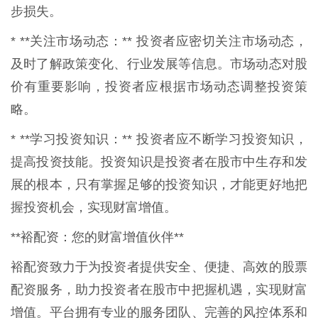
步损失。
* **关注市场动态：** 投资者应密切关注市场动态，
及时了解政策变化、行业发展等信息。市场动态对股
价有重要影响，投资者应根据市场动态调整投资策
略。
* **学习投资知识：** 投资者应不断学习投资知识，
提高投资技能。投资知识是投资者在股市中生存和发
展的根本，只有掌握足够的投资知识，才能更好地把
握投资机会，实现财富增值。
**裕配资：您的财富增值伙伴**
裕配资致力于为投资者提供安全、便捷、高效的股票
配资服务，助力投资者在股市中把握机遇，实现财富
增值。平台拥有专业的服务团队、完善的风控体系和