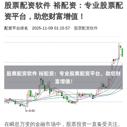
股票配资软件 裕配资：专业股票配
资平台，助您财富增值！
股票配资软件
配资平台排名
2025-11-09 01:15:57
在瞬息万变的金融市场中，股票投资一直备受关注。