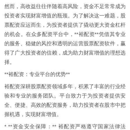
然而，高收益往往伴随着高风险，资金不足常常成为
投资者实现财富增值的瓶颈。为了解决这一难题，股
票配资应运而生，为投资者提供了撬动更大资金杠杆
的机会。在众多配资平台中，**裕配资**凭借其专业
的服务、稳健的风控和透明的运营股票配资软件，赢
得了广大投资者的信赖，成为助力财富增值的理想选
择。
**裕配资：专业平台的优势**
裕配资深耕股票配资领域多年，积累了丰富的行业经
验和专业的服务团队。平台致力于为投资者提供安
全、便捷、高效的配资服务，助力投资者在股市中把
握机遇，实现财富增值。
* **资金安全保障：** 裕配资严格遵守国家法律法