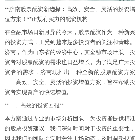
**济南股票配资新选择：高效、安全、灵活的投资增
值方案！**正规有实力的配资机构
在金融市场日新月异的今天，股票配资作为一种新兴
的投资方式，正受到越来越多投资者的关注和青睐。
济南，作为山东省的经济中心，其金融市场活跃，投
资者对股票配资的需求也日益增长。为了满足广大投
资者的需求，济南现推出一种全新的股票配资方案
——高效、安全、灵活的投资增值方案，旨在帮助投
资者实现资产的快速增值。
**一、高效的投资回报**
本方案通过专业的市场分析团队，为投资者提供精准
的股票投资建议。我们深知时间对于投资的重要性，
因此我们的团队会实时关注市场动态，及时调整投资