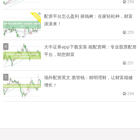
259
配资平台怎么盈利 摇钱树：在家轻松种，财富
滚滚来！
255
4
大牛证券app下载安装 能配资网：专业股票配资
平台，助您财富
251
5
场外配资英文 惠管钱：精明理财，让财富稳健
增长！
234