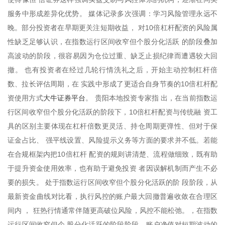
服务中形成差异化优势。 媒体记录多次强调：学习风险管理永远不
晚。部分投资者在早期更关注短期收益， 对10倍杠杆配资的风险属
性缺乏足够认识，在指数运行区间收窄但个股分化活跃 的阶段叠加
高波动的阶段，很容易因为仓位过重、缺乏止损纪律而遭遇较大回
撤。 也有投资者在经过几轮行情洗礼之后，开始主动控制杠杆倍
数、拉长评估周期，在 实践中形成了更适合自身节奏的10倍杠杆配
大牛证券平台
资使用方式
。 贵阳本地投资专家指 出，在当前指数运
行区间收窄但个股分化活跃的阶段下，10倍杠杆配资与传统融 资工
具的区别主要体现在杠杆倍数更灵活、持仓周期更弹性、但对于保
证金占比、 强平线设置、风险提示义务等方面的要求并不低。若能
在合规框架内把10倍杠杆 配资的规则讲清楚、流程做细致，既有助
于提升资金使用效率，也有助于避免投资 者因误解机制而产生不必
要的损失。 处于指数运行区间收窄但个股分化活跃的阶 段阶段，从
最新资金曲线对比看，执行风控的账户最大回撤普遍收敛在合理区
间内 ， 狂热行情通常伴随更高破位风险，风控不能松弛。，在指数
运行区间收窄但个 股分化活跃的阶段阶段，账户净值对短期波动的