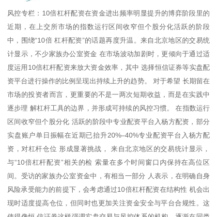
风控专栏：10倍杠杆配资在资金进出频率明显提升的博弈阶段里的
近期，在上交所市场的指数运行区间收窄但个股分化活跃的阶段
中，围绕“10倍 杠杆配资”的话题再度升温。来自北京地区的交易统
计显示，不少家族办公室资金 在市场波动加剧时，更倾向于通过适
度运用10倍杠杆配资来放大资金效率，其中 选择恒信证券等实盘配
资平台进行操作的比例呈现出持续上升的趋势。 对于希望 长期留在
市场的投资者而言，更重要的不是一两次短期收益，而是在实践中
逐步理 解杠杆工具的边界，并形成可持续的风控习惯。 在指数运行
区间收窄但个股分化 活跃的阶段中专业配资平台入杨方配资，部分
实盘账户单日振幅在近期已抬升20%–40%专业配资平台入杨方配
资，对杠杆仓位 形成显著挑战， 来自北京地区的交易统计显示，
与“10倍杠杆配资”相关的检 索量在多个时间窗口内保持在高位区
间。受访的家族办公室资金中，有相当一部分 人表示，在明确自身
风险承受能力的前提下，会考虑通过10倍杠杆配资在结构性 机会出
现时适度提高仓位，但同时也更加关注资金安全与平台合规性。这
使得像恒 信证券这样强调实盘交易与风控体系的机构，逐渐在同类