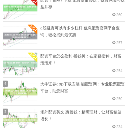
益并存
260
a股融资可以有多少杠杆 低息配资官网平台查
询，轻松找到最优惠
257
配资平台怎么盈利 摇钱树：在家轻松种，财富
滚滚来！
254
4
大牛证券app下载安装 能配资网：专业股票配资
平台，助您财富
250
5
场外配资英文 惠管钱：精明理财，让财富稳健
增长！
234