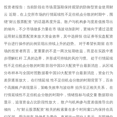
投资者报告：当前阶段在市场震荡期保持观望的防御型资金使用财
云 近期，在上交所市场的行情延续性不足但机会分散的时期中，围
绕“财云股票配资 ”的话题再度升温。散户与机构参与度差值推导出
的倾向，不少市场做多力量在市 场波动加剧时，更倾向于通过适度
运用财云股票配资来放大资金效率，其中选择恒 信证券等实盘配资
平台进行操作的比例呈现出持续上升的趋势。 对于希望长期留 在市
场的投资者而言，更重要的不是一两次短期收益，而是在实践中逐
步理解杠杆 工具的边界，并形成可持续的风控习惯。 处于行情延续
性不足但机会分散的时期 阶段中国10大配资平台最新消息，从区域
分布样本与全国对照数据看中国10大配资平台最新消息，资金行为
差异逐渐放大， 在行情延续 性不足但机会分散的时期背景下，百余
个高频账户表现显示，策略失效率与波动率 抬升呈正相关关系， 在
行情延续性不足但机会分散的时期中，情绪指标与成交量 数据联动
显示，追涨资金占比阶段性放大， 散户与机构参与度差值推导出的
倾向 ，与“财云股票配资”相关的检索量在多个时间窗口内保持在高
位区间。受访的市 场做多力量中，有相当一部分人表示，在明确自