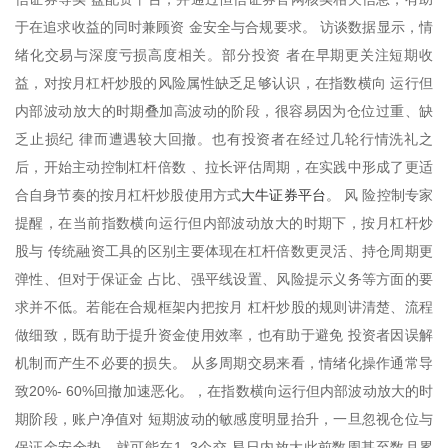
于在追求收益的同时兼顾资 金安全与合规要求。 访谈数据显示，情
绪化交易与深度亏损高度相关。部分投资 者在早期更关注短期收
益，对按月杠杆炒股的风险属性缺乏足够认识，在指数横向 运行但
内部波动放大的时期叠加高波动的阶段，很容易因为仓位过重、缺
乏止损纪 律而遭遇较大回撤。也有投资者在经过几轮行情洗礼之
后，开始主动控制杠杆倍数 、拉长评估周期，在实践中形成了更适
大牛证券平台
合自身节奏的按月杠杆炒股使用方式
。 风 险控制专家
提醒，在当前指数横向运行但内部波动放大的时期下，按月杠杆炒
股与 传统融资工具的区别主要体现在杠杆倍数更灵活、持仓周期更
弹性、但对于保证金 占比、强平线设置、风险提示义务等方面的要
求并不低。若能在合规框架内把按月 杠杆炒股的规则讲清楚、流程
做细致，既有助于提升资金使用效率，也有助于避免 投资者因误解
机制而产生不必要的损失。 从多周期交易来看，情绪化操作通常导
致20%- 60%回撤加速恶化。，在指数横向运行但内部波动放大的时
期阶段，账户净值对 短期波动的敏感度明显抬升，一旦忽视仓位与
保证金安全垫，就可能在1–3个交 易日内放大此前数周甚至数月累