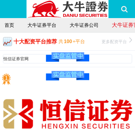
大牛证券
首页
大牛证券平台
大牛证券公司
十大配资平台推荐
更多配资平台
共
100
+平台
恒信证券官网