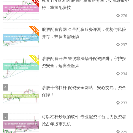
配资114查询网 股票配资策略分享：交流炒股心
得，掌握配资技
276
股票配资官网 金呈配资服务评测：优势与风险
并存，投资者需谨慎
237
炒股配资开户 警惕非法场外配资陷阱，守护投
资安全，远离金融风
234
4
炒股十倍杠杆 配资安全网站：安心交易，资金
保障！
233
5
可以杠杆炒股的软件 专业配资平台助力投资者
抢占年股市先机
229