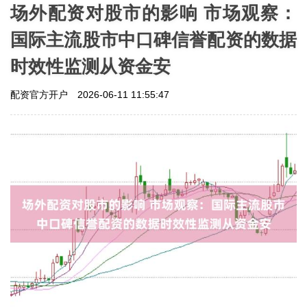
场外配资对股市的影响 市场观察：
国际主流股市中口碑信誉配资的数据
时效性监测从资金安
配资官方开户
2026-06-11 11:55:47