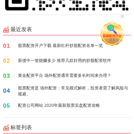
最近发表
01
股票配资开户下载 最新杠杆炒股配资名单一览
02
新债中一签能赚多少 推荐几款好用的炒股配资软件
03
黄金配资平台 场外配资通常需要多长时间来办理？
股票配资是 场外配资：常见模式解析，投资者需了解风险与
04
规避。
05
配资公司网站 2020年最新股票实盘配资攻略
标签列表