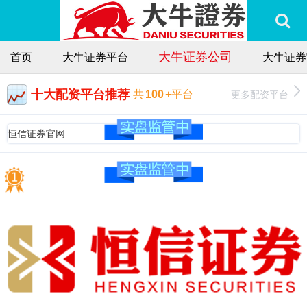
大牛证券公司
首页
大牛证券平台
大牛证券
十大配资平台推荐
更多配资平台
共
100
+平台
恒信证券官网