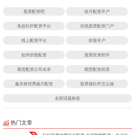
股票配资吧
按月配资开户
免息杠杆配资平台
在线股票配资门户
线上配资平台
炒股开户
如何炒股配资
股票投资软件
期货配资公司名录
期货配资前景
鑫东财优秀杨方配资
股票做杠杆怎么做
全部话题标签
热门文章