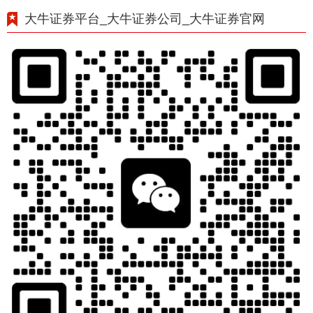
大牛证券平台_大牛证券公司_大牛证券官网