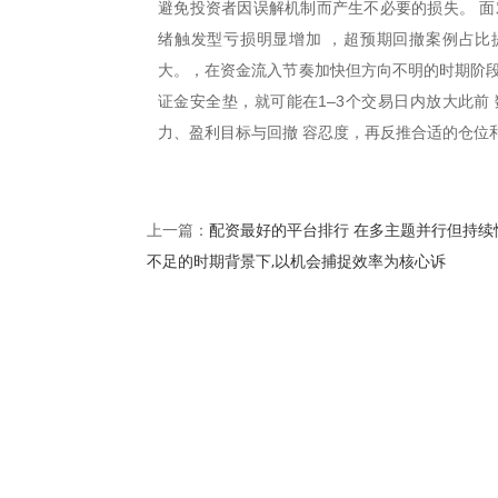
避免投资者因误解机制而产生不必要的损失。 面
绪触发型亏损明显增加 ，超预期回撤案例占比
大。，在资金流入节奏加快但方向不明的时期阶段
证金安全垫，就可能在1–3个交易日内放大此前
力、盈利目标与回撤 容忍度，再反推合适的仓位
配资最好的平台排行 在多主题并行但持续
上一篇：
不足的时期背景下,以机会捕捉效率为核心诉