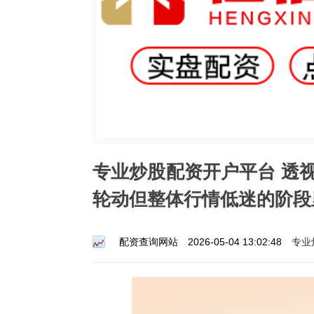
专业炒股配资开户平台 透
轮动但整体行情低迷的阶段
专业
配资查询网站
2026-05-04 13:02:48