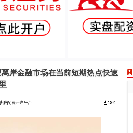
视离岸金融市场在当前短期热点快速
里
炒股配资开户平台
192