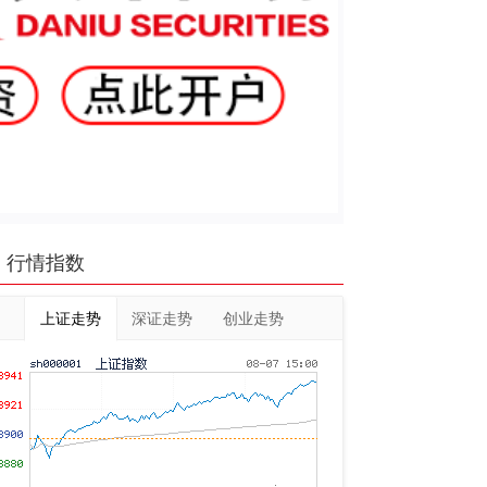
行情指数
上证走势
深证走势
创业走势