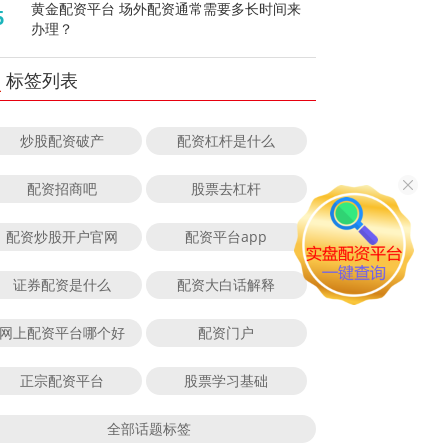
黄金配资平台 场外配资通常需要多长时间来
5
办理？
标签列表
炒股配资破产
配资杠杆是什么
配资招商吧
股票去杠杆
配资炒股开户官网
配资平台app
证券配资是什么
配资大白话解释
网上配资平台哪个好
配资门户
正宗配资平台
股票学习基础
全部话题标签